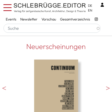
Direkt zum Inhalt
Benu
DE
EN
Services
Events
Newsletter
Vorschau
Gesamtverzeichnis
Neuerscheinungen