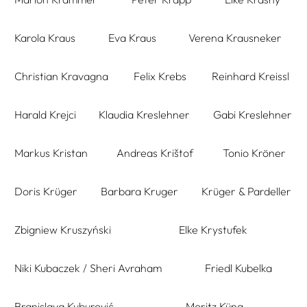
Karola Kraus
Eva Kraus
Verena Krausneker
Christian Kravagna
Felix Krebs
Reinhard Kreissl
Harald Krejci
Klaudia Kreslehner
Gabi Kreslehner
Markus Kristan
Andreas Krištof
Tonio Kröner
Doris Krüger
Barbara Kruger
Krüger & Pardeller
Zbigniew Kruszyński
Elke Krystufek
Niki Kubaczek / Sheri Avraham
Friedl Kubelka
Branislava Kuburović
Moritz Küng