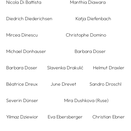
Nicola Di Battista
Manthia Diawara
Diedrich Diederichsen
Katja Diefenbach
Mircea Dinescu
Christophe Domino
Michael Donhauser
Barbara Doser
Barbara Doser
Slavenka Drakulić
Helmut Draxler
Béatrice Dreux
June Drevet
Sandro Droschl
Severin Dünser
Mira Dushkova (Ruse)
Yilmaz Dziewior
Eva Ebersberger
Christian Ebner