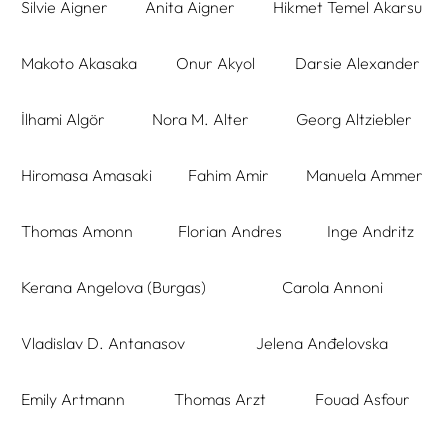
Silvie Aigner
Anita Aigner
Hikmet Temel Akarsu
Makoto Akasaka
Onur Akyol
Darsie Alexander
İlhami Algör
Nora M. Alter
Georg Altziebler
Hiromasa Amasaki
Fahim Amir
Manuela Ammer
Thomas Amonn
Florian Andres
Inge Andritz
Kerana Angelova (Burgas)
Carola Annoni
Vladislav D. Antanasov
Jelena Anđelovska
Emily Artmann
Thomas Arzt
Fouad Asfour