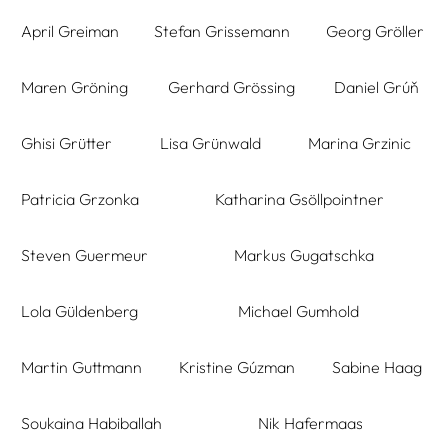
April Greiman
Stefan Grissemann
Georg Gröller
Maren Gröning
Gerhard Grössing
Daniel Grúň
Ghisi Grütter
Lisa Grünwald
Marina Grzinic
Patricia Grzonka
Katharina Gsöllpointner
Steven Guermeur
Markus Gugatschka
Lola Güldenberg
Michael Gumhold
Martin Guttmann
Kristine Gúzman
Sabine Haag
Soukaina Habiballah
Nik Hafermaas