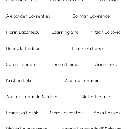
Alexander Lavrentiev
Soliman Lawrence
Florin Lăzărescu
Learning Site
Nitzan Lebovic
Benedikt Ledebur
Franziska Leeb
Sarah Lehnerer
Sonia Leimer
Arian Leka
Kristina Leko
Andrea Lenardin
Andrea Lenardin Madden
Dieter Lesage
Franziska Lesák
Marc Leschelier
Anka Leśniak
Moritz Leuenberger
Michaela Leutzendorff Pakesch