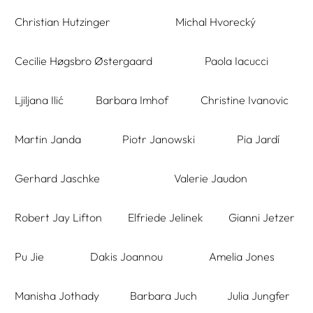
Christian Hutzinger
Michal Hvorecký
Cecilie Høgsbro Østergaard
Paola Iacucci
Ljiljana Ilić
Barbara Imhof
Christine Ivanovic
Martin Janda
Piotr Janowski
Pia Jardí
Gerhard Jaschke
Valerie Jaudon
Robert Jay Lifton
Elfriede Jelinek
Gianni Jetzer
Pu Jie
Dakis Joannou
Amelia Jones
Manisha Jothady
Barbara Juch
Julia Jungfer