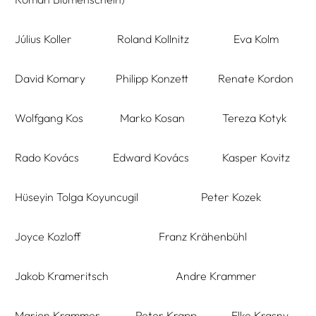
Július Koller
Roland Kollnitz
Eva Kolm
David Komary
Philipp Konzett
Renate Kordon
Wolfgang Kos
Marko Kosan
Tereza Kotyk
Rado Kovács
Edward Kovács
Kasper Kovitz
Hüseyin Tolga Koyuncugil
Peter Kozek
Joyce Kozloff
Franz Krähenbühl
Jakob Krameritsch
Andre Krammer
Marion Krammer
Peter Krapp
Elke Krasny