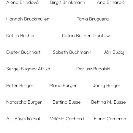
Alena Brindová
Birgit Brinkmann
Ana Brnardić
Hannah Bruckmüller
Tania Bruguera
Katrin Bucher
Katrin Bucher Trantow
Dieter Buchhart
Sabeth Buchmann
Ján Budaj
Sergej Bugaev Afrika
Dariusz Bugalski
Peter Bürger
Maria Burger
Joerg Burger
Natascha Burger
Bettina Busse
Bettina M. Busse
Aslı Büyükköksal
Valérie Cachard
Fiona Cameron