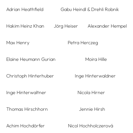
Adrian Heathfield
Gabu Heindl & Drehli Robnik
Hakim Heinz Khan
Jörg Heiser
Alexander Hempel
Max Henry
Petra Herczeg
Elaine Heumann Gurian
Moira Hille
Christoph Hinterhuber
Inge Hinterwaldner
Inge Hinterwaltner
Nicola Hirner
Thomas Hirschhorn
Jennie Hirsh
Achim Hochdörfer
Nicol Hochholczerová