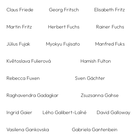
Claus Friede
Georg Fritsch
Elisabeth Fritz
Martin Fritz
Herbert Fuchs
Rainer Fuchs
Július Fujak
Myokyu Fujisato
Manfred Fuks
Květoslava Fulierová
Hamish Fulton
Rebecca Fuxen
Sven Gächter
Raghavendra Gadagkar
Zsuzsanna Gahse
Ingrid Gaier
Lého Galibert-Laîné
David Galloway
Vasilena Gankovska
Gabriela Gantenbein