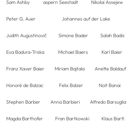
Sam Ashby
aspern Seestadt
Nikolai Assejew
Peter G. Auer
Johannes auf der Lake
Judith Augustinovič
Simone Bader
Salah Badis
Eva Badura-Triska
Michael Baers
Karl Baier
Franz Xaver Baier
Miriam Bajtala
Anette Baldauf
Honoré de Balzac
Felix Balzer
Noit Banai
Stephen Barber
Anna Barbieri
Alfredo Barsuglia
Magda Barthofer
Fran Bartkowski
Klaus Bartl