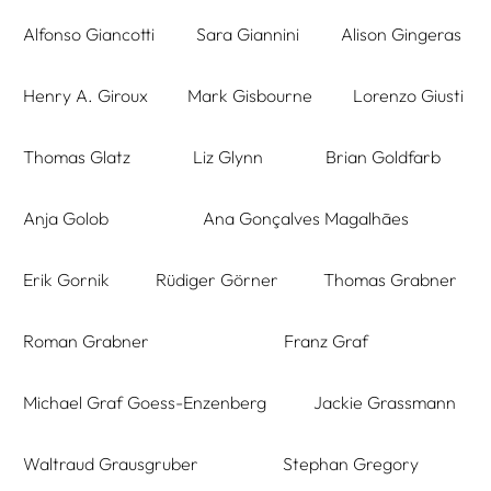
Alfonso Giancotti
Sara Giannini
Alison Gingeras
Henry A. Giroux
Mark Gisbourne
Lorenzo Giusti
Thomas Glatz
Liz Glynn
Brian Goldfarb
Anja Golob
Ana Gonçalves Magalhães
Erik Gornik
Rüdiger Görner
Thomas Grabner
Roman Grabner
Franz Graf
Michael Graf Goess-Enzenberg
Jackie Grassmann
Waltraud Grausgruber
Stephan Gregory