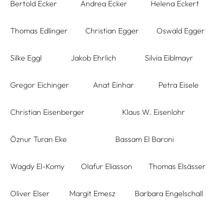
Bertold Ecker
Andrea Ecker
Helena Eckert
Thomas Edlinger
Christian Egger
Oswald Egger
Silke Eggl
Jakob Ehrlich
Silvia Eiblmayr
Gregor Eichinger
Anat Einhar
Petra Eisele
Christian Eisenberger
Klaus W. Eisenlohr
Öznur Turan Eke
Bassam El Baroni
Wagdy El-Komy
Olafur Eliasson
Thomas Elsässer
Oliver Elser
Margit Emesz
Barbara Engelschall