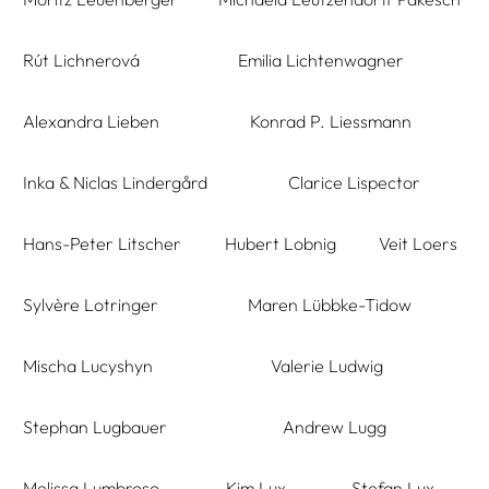
Rút Lichnerová
Emilia Lichtenwagner
Alexandra Lieben
Konrad P. Liessmann
Inka & Niclas Lindergård
Clarice Lispector
Hans-Peter Litscher
Hubert Lobnig
Veit Loers
Sylvère Lotringer
Maren Lübbke-Tidow
Mischa Lucyshyn
Valerie Ludwig
Stephan Lugbauer
Andrew Lugg
Melissa Lumbroso
Kim Lux
Stefan Lux