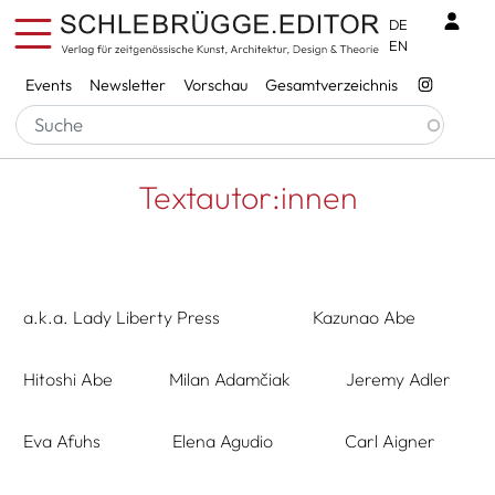
Direkt zum Inhalt
Benu
DE
EN
Services
Events
Newsletter
Vorschau
Gesamtverzeichnis
Pfadnavigation
Startseite
Textautor:innen
Textautor:innen
a.k.a. Lady Liberty Press
Kazunao Abe
Hitoshi Abe
Milan Adamčiak
Jeremy Adler
Eva Afuhs
Elena Agudio
Carl Aigner