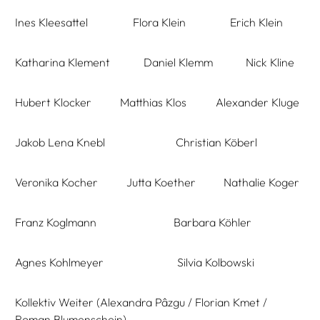
Ines Kleesattel
Flora Klein
Erich Klein
Katharina Klement
Daniel Klemm
Nick Kline
Hubert Klocker
Matthias Klos
Alexander Kluge
Jakob Lena Knebl
Christian Köberl
Veronika Kocher
Jutta Koether
Nathalie Koger
Franz Koglmann
Barbara Köhler
Agnes Kohlmeyer
Silvia Kolbowski
Kollektiv Weiter (Alexandra Pâzgu / Florian Kmet /
Roman Blumenschein)