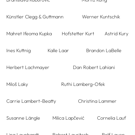
Künstler Clegg & Guttmann
Werner Kuntschik
Mahret Ifeoma Kupka
Hofstetter Kurt
Astrid Kury
Ines Kuttnig
Kalle Laar
Brandon LaBelle
Herbert Lachmayer
Dan Robert Lahiani
Miloš Laky
Ruthi Lamberg-Ofek
Carrie Lambert-Beatty
Christina Lammer
Susanne Längle
Milica Lapčević
Cornelia Lauf
Lina Launhardt
Robert Lauritsch
Rolf Laven