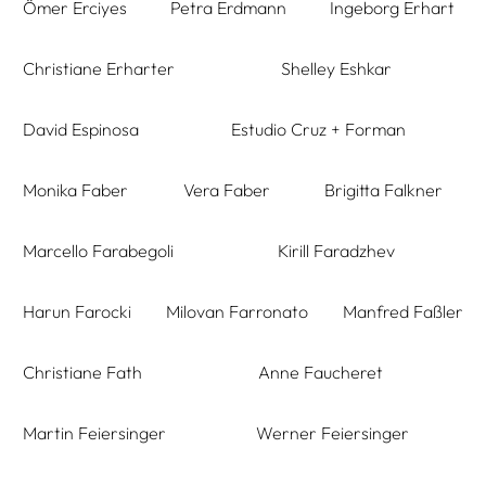
Ömer Erciyes
Petra Erdmann
Ingeborg Erhart
Christiane Erharter
Shelley Eshkar
David Espinosa
Estudio Cruz + Forman
Monika Faber
Vera Faber
Brigitta Falkner
Marcello Farabegoli
Kirill Faradzhev
Harun Farocki
Milovan Farronato
Manfred Faßler
Christiane Fath
Anne Faucheret
Martin Feiersinger
Werner Feiersinger