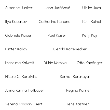
Susanne Junker
Jana Juráňová
Ulrike Juza
Ilya Kabakov
Catharina Kahane
Kurt Kaindl
Gabriele Kaiser
Paul Kaiser
Kenji Kaji
Eszter Kállay
Gerold Kaltenecker
Mahsima Kalweit
Yukie Kamiya
Otto Kapfinger
Nicole C. Karafyllis
Serhat Karakayali
Anna Karina Hofbauer
Regina Karner
Verena Kaspar-Eisert
Jens Kastner