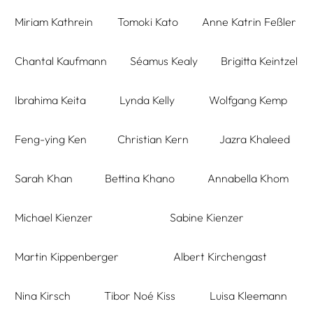
Miriam Kathrein
Tomoki Kato
Anne Katrin Feßler
Chantal Kaufmann
Séamus Kealy
Brigitta Keintzel
Ibrahima Keita
Lynda Kelly
Wolfgang Kemp
Feng-ying Ken
Christian Kern
Jazra Khaleed
Sarah Khan
Bettina Khano
Annabella Khom
Michael Kienzer
Sabine Kienzer
Martin Kippenberger
Albert Kirchengast
Nina Kirsch
Tibor Noé Kiss
Luisa Kleemann