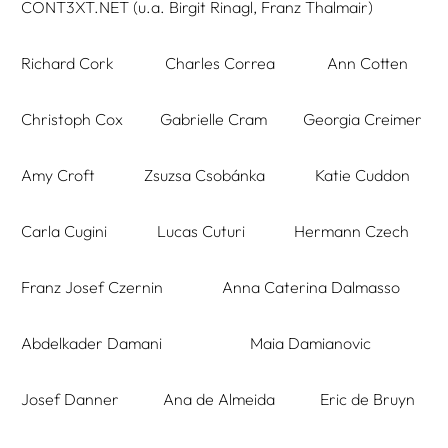
CONT3XT.NET (u.a. Birgit Rinagl, Franz Thalmair)
Richard Cork
Charles Correa
Ann Cotten
Christoph Cox
Gabrielle Cram
Georgia Creimer
Amy Croft
Zsuzsa Csobánka
Katie Cuddon
Carla Cugini
Lucas Cuturi
Hermann Czech
Franz Josef Czernin
Anna Caterina Dalmasso
Abdelkader Damani
Maia Damianovic
Josef Danner
Ana de Almeida
Eric de Bruyn