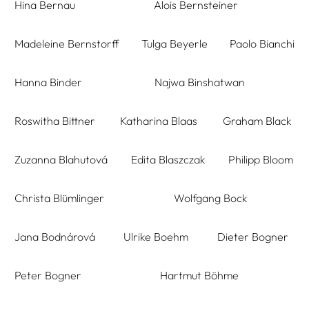
Hina Bernau
Alois Bernsteiner
Madeleine Bernstorff
Tulga Beyerle
Paolo Bianchi
Hanna Binder
Najwa Binshatwan
Roswitha Bittner
Katharina Blaas
Graham Black
Zuzanna Blahutová
Edita Blaszczak
Philipp Bloom
Christa Blümlinger
Wolfgang Bock
Jana Bodnárová
Ulrike Boehm
Dieter Bogner
Peter Bogner
Hartmut Böhme