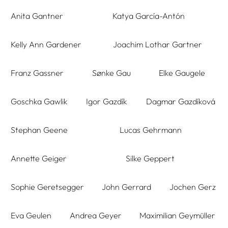
Anita Gantner
Katya García-Antón
Kelly Ann Gardener
Joachim Lothar Gartner
Franz Gassner
Sønke Gau
Elke Gaugele
Goschka Gawlik
Igor Gazdík
Dagmar Gazdíková
Stephan Geene
Lucas Gehrmann
Annette Geiger
Silke Geppert
Sophie Geretsegger
John Gerrard
Jochen Gerz
Eva Geulen
Andrea Geyer
Maximilian Geymüller