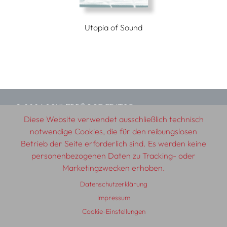
Utopia of Sound
© 2026 SCHLEBRÜGGE.EDITOR
Diese Website verwendet ausschließlich technisch
notwendige Cookies, die für den reibungslosen
Über uns
Textautor:innen
AGB
Impressum
Betrieb der Seite erforderlich sind. Es werden keine
Datenschutzerklärung
Auslieferung
Kontakt
personenbezogenen Daten zu Tracking- oder
Marketingzwecken erhoben.
Datenschutzerklärung
Impressum
Cookie-Einstellungen