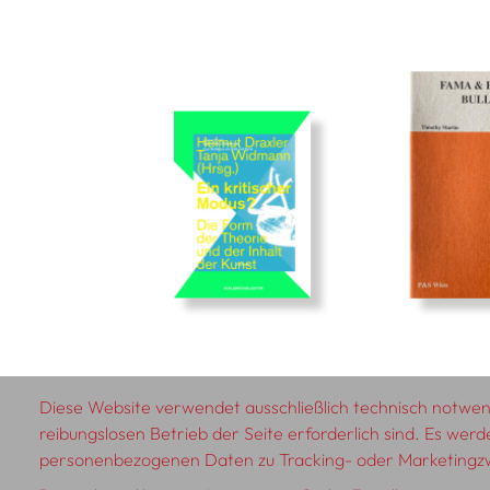
Diese Website verwendet ausschließlich technisch notwend
reibungslosen Betrieb der Seite erforderlich sind. Es werd
© 2026 SCHLEBRÜGGE.EDITOR
personenbezogenen Daten zu Tracking- oder Marketing