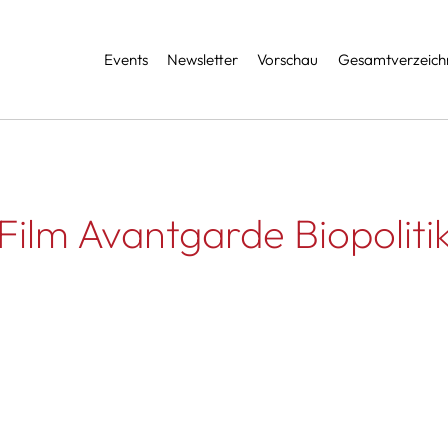
Services
Events
Newsletter
Vorschau
Gesamtverzeichn
Film Avantgarde Biopoliti