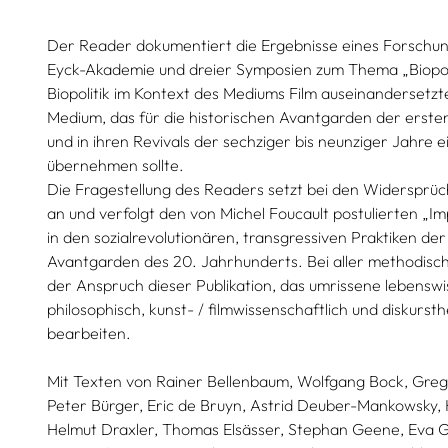
Der Reader dokumentiert die Ergebnisse eines Forschun
Eyck-Akademie und dreier Symposien zum Thema „Biopolit
Biopolitik im Kontext des Mediums Film auseinandersetzte
Medium, das für die historischen Avantgarden der erste
und in ihren Revivals der sechziger bis neunziger Jahre e
übernehmen sollte.
Die Fragestellung des Readers setzt bei den Widersprüch
an und verfolgt den von Michel Foucault postulierten „I
in den sozialrevolutionären, transgressiven Praktiken der
Avantgarden des 20. Jahrhunderts. Bei aller methodische
der Anspruch dieser Publikation, das umrissene lebenswi
philosophisch, kunst- / filmwissenschaftlich und diskurs
bearbeiten.
Mit Texten von
Rainer Bellenbaum,
Wolfgang Bock,
Greg
Peter Bürger,
Eric de Bruyn,
Astrid Deuber-Mankowsky,
Helmut Draxler,
Thomas Elsässer,
Stephan Geene,
Eva G