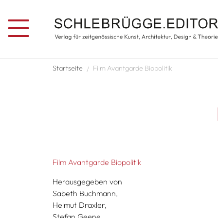
Direkt zum Inhalt
Pfadnavigation
Startseite
Film Avantgarde Biopolitik
Film Avantgarde Biopolitik
Herausgegeben von
Sabeth Buchmann,
Helmut Draxler,
Stefan Geene