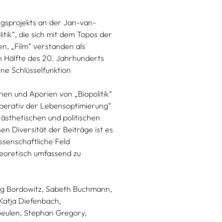
gsprojekts an der Jan-van-
ik“, die sich mit dem Topos der
n, „Film“ verstanden als
n Hälfte des 20. Jahrhunderts
ine Schlüsselfunktion
en und Aporien von „Biopolitik“
mperativ der Lebensoptimierung“
 ästhetischen und politischen
n Diversität der Beiträge ist es
ssenschaftliche Feld
theoretisch umfassend zu
g Bordowitz,
Sabeth Buchmann,
Katja Diefenbach,
eulen,
Stephan Gregory,