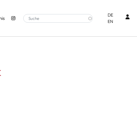
Ben
DE
is
EN
k