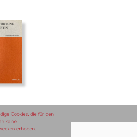
ige Cookies, die für den
en keine
zwecken erhoben.