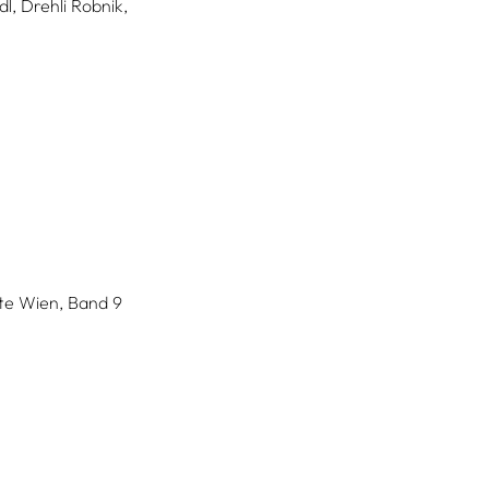
l,
Drehli Robnik,
te Wien, Band 9