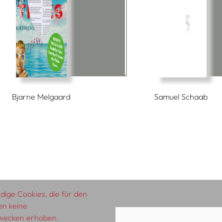
Bjarne Melgaard
Samuel Schaab
ige Cookies, die für den
en keine
zwecken erhoben.