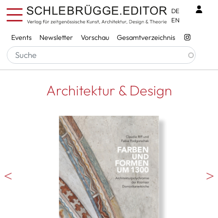
Direkt zum Inhalt
Benu
DE
EN
Services
Events
Newsletter
Vorschau
Gesamtverzeichnis
Architektur & Design