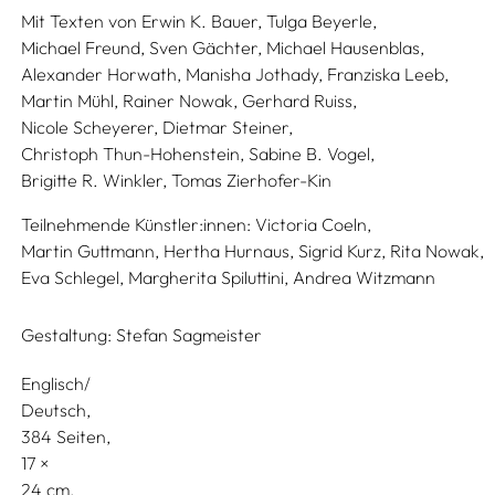
Mit Texten von
Erwin K. Bauer,
Tulga Beyerle,
Michael Freund,
Sven Gächter,
Michael Hausenblas,
Alexander Horwath,
Manisha Jothady,
Franziska Leeb,
Martin Mühl,
Rainer Nowak,
Gerhard Ruiss,
Nicole Scheyerer,
Dietmar Steiner,
Christoph Thun-Hohenstein,
Sabine B. Vogel,
Brigitte R. Winkler,
Tomas Zierhofer-Kin
Teilnehmende Künstler:innen:
Victoria Coeln,
Martin Guttmann,
Hertha Hurnaus,
Sigrid Kurz,
Rita Nowak,
Eva Schlegel,
Margherita Spiluttini,
Andrea Witzmann
Gestaltung:
Stefan Sagmeister
Englisch/
Deutsch
384 Seiten,
17
24