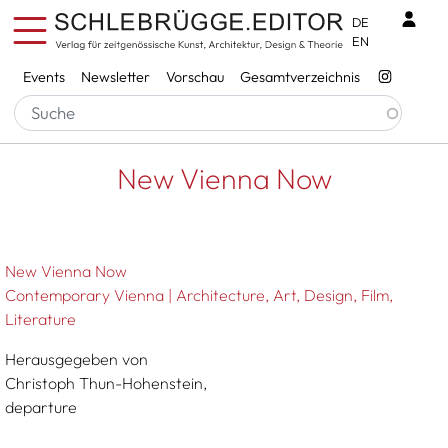
Direkt zum Inhalt
Benu
DE
EN
Services
Events
Newsletter
Vorschau
Gesamtverzeichnis
Pfadnavigation
Startseite
New Vienna Now
New Vienna Now
New Vienna Now
Contemporary Vienna | Architecture, Art, Design, Film,
Literature
Herausgegeben von
Christoph Thun-Hohenstein,
departure