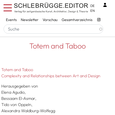
Direkt zum Inhalt
Benu
DE
EN
Services
Events
Newsletter
Vorschau
Gesamtverzeichnis
Pfadnavigation
Startseite
Totem And Taboo
Totem and Taboo
Totem and Taboo
Complexity and Relationships between Art and Design
Herausgegeben von
Elena Agudio,
Bessaam El-Asmar,
Tido von Oppeln,
Alexandra Waldburg-Wolfegg