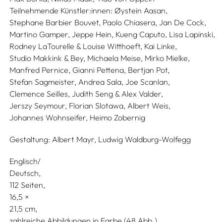
Teilnehmende Künstler:innen:
Øystein Aasan,
Stephane Barbier Bouvet,
Paolo Chiasera,
Jan De Cock,
Martino Gamper,
Jeppe Hein,
Kueng Caputo,
Lisa Lapinski,
Rodney LaTourelle & Louise Witthoeft,
Kai Linke,
Studio Makkink & Bey,
Michaela Meise,
Mirko Mielke,
Manfred Pernice,
Gianni Pettena,
Bertjan Pot,
Stefan Sagmeister,
Andrea Sala,
Joe Scanlan,
Clemence Seilles,
Judith Seng & Alex Valder,
Jerszy Seymour,
Florian Slotawa,
Albert Weis,
Johannes Wohnseifer,
Heimo Zobernig
Gestaltung:
Albert Mayr,
Ludwig Waldburg-Wolfegg
Englisch/
Deutsch
112 Seiten,
16,5
21,5
zahlreiche Abbildungen in Farbe (48 Abb.)