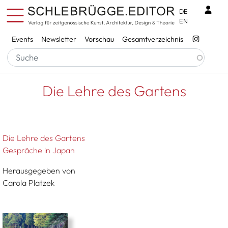
Direkt zum Inhalt
Benu
DE
EN
Services
Events
Newsletter
Vorschau
Gesamtverzeichnis
Pfadnavigation
Startseite
Die Lehre Des Gartens
Die Lehre des Gartens
Die Lehre des Gartens
Gespräche in Japan
Herausgegeben von
Carola Platzek