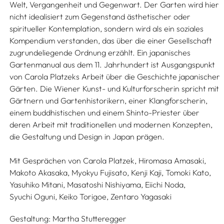
Welt, Vergangenheit und Gegenwart. Der Garten wird hier
nicht idealisiert zum Gegenstand ästhetischer oder
spiritueller Kontemplation, sondern wird als ein soziales
Kompendium verstanden, das über die einer Gesellschaft
zugrundeliegende Ordnung erzählt. Ein japanisches
Gartenmanual aus dem 11. Jahrhundert ist Ausgangspunkt
von Carola Platzeks Arbeit über die Geschichte japanischer
Gärten. Die Wiener Kunst- und Kulturforscherin spricht mit
Gärtnern und Gartenhistorikern, einer Klangforscherin,
einem buddhistischen und einem Shinto-Priester über
deren Arbeit mit traditionellen und modernen Konzepten,
die Gestaltung und Design in Japan prägen.
Mit Gesprächen von
Carola Platzek,
Hiromasa Amasaki,
Makoto Akasaka,
Myokyu Fujisato,
Kenji Kaji,
Tomoki Kato,
Yasuhiko Mitani,
Masatoshi Nishiyama,
Eiichi Noda,
Syuchi Oguni,
Keiko Torigoe,
Zentaro Yagasaki
Gestaltung:
Martha Stutteregger