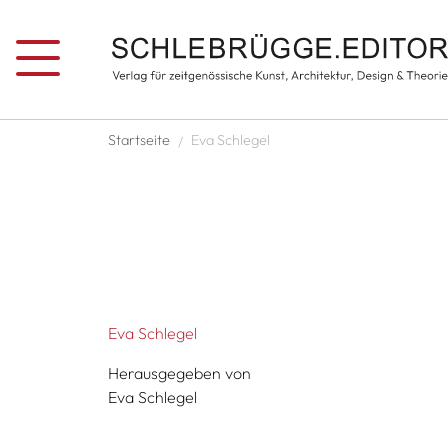
Direkt zum Inhalt
Pfadnavigation
Startseite
Eva Schlegel
Eva Schlegel
Herausgegeben von
Eva Schlegel