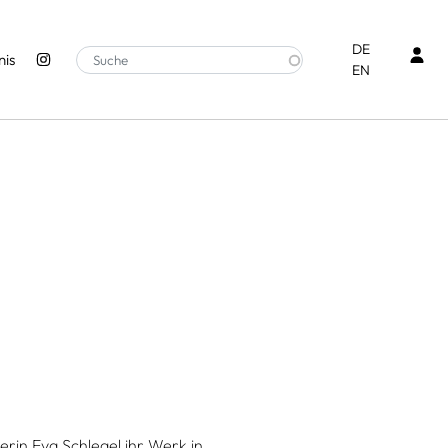
Ben
DE
is
EN
erin Eva Schlegel ihr Werk in