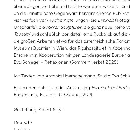
überwältigender Fülle und Dichte weiterentwickelt. Für d
an die unmittelbare Gegenwart heranreichende Publikatio
vier vielfach verknüpfte Abteilungen: die
Liminals
(Fotogr
Unschärfe), die
Mirror Sculptures
, die ganz neue Reihe v
Tsunami
und schließlich der detaillierte Rückblick auf di
die großen Arbeiten etwa für das österreichische Parlame
MuseumsQuartier in Wien, das Rigshospitalet in Kopenh
Erscheint in Kooperation mit der Landesgalerie Burgenla
Eva Schlegel – Reflexionen (Sommer/Herbst 2025)
Mit Texten von
Antonia Hoerschelmann,
Studio Eva Schl
Erschienen anlässlich der Ausstellung
Eva Schlegel Refle
Burgenland, 14. Juni – 5. Oktober 2025
Gestaltung:
Albert Mayr
Deutsch/
Englisch