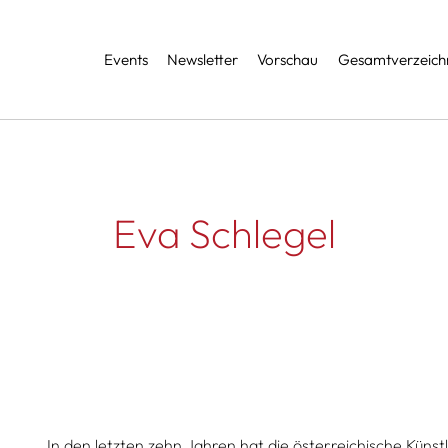
Services
Events
Newsletter
Vorschau
Gesamtverzeichn
Eva Schlegel
In den letzten zehn Jahren hat die österreichische Künstl