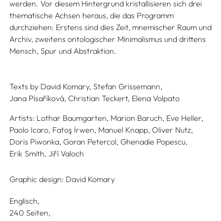
werden. Vor diesem Hintergrund kristallisieren sich drei
thematische Achsen heraus, die das Programm
durchziehen: Erstens sind dies Zeit, mnemischer Raum und
Archiv, zweitens ontologischer Minimalismus und drittens
Mensch, Spur und Abstraktion.
Texts by
David Komary,
Stefan Grissemann,
Jana Písaříková,
Christian Teckert,
Elena Volpato
Artists:
Lothar Baumgarten,
Marion Baruch,
Eve Heller,
Paolo Icaro,
Fatoş İrwen,
Manuel Knapp,
Oliver Nutz,
Doris Piwonka,
Goran Petercol,
Ghenadie Popescu,
Erik Smith,
Jiří Valoch
Graphic design:
David Komary
Englisch
240 Seiten,