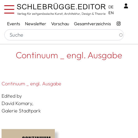
Direkt zum Inhalt
Benu
DE
EN
Services
Events
Newsletter
Vorschau
Gesamtverzeichnis
Pfadnavigation
Startseite
Continuum _ Engl. Ausgabe
Continuum _ engl. Ausgabe
Continuum _ engl. Ausgabe
Edited by
David Komary,
Galerie Stadtpark