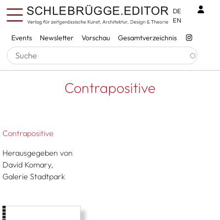
Direkt zum Inhalt
Benu
DE
EN
Services
Events
Newsletter
Vorschau
Gesamtverzeichnis
Pfadnavigation
Startseite
Contrapositive
Contrapositive
Contrapositive
Herausgegeben von
David Komary,
Galerie Stadtpark