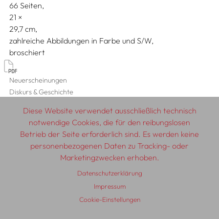
66 Seiten,
21
29,7
zahlreiche Abbildungen in Farbe und S/W
broschiert
Neuerscheinungen
Diskurs & Geschichte
Künstler:innenbücher, Werk- & Ausstellungskataloge
Diese Website verwendet ausschließlich technisch
notwendige Cookies, die für den reibungslosen
Betrieb der Seite erforderlich sind. Es werden keine
personenbezogenen Daten zu Tracking- oder
© 2026 SCHLEBRÜGGE.EDITOR
Marketingzwecken erhoben.
Datenschutzerklärung
Über uns
Textautor:innen
AGB
Impressum
Impressum
Datenschutzerklärung
Auslieferung
Kontakt
Cookie-Einstellungen