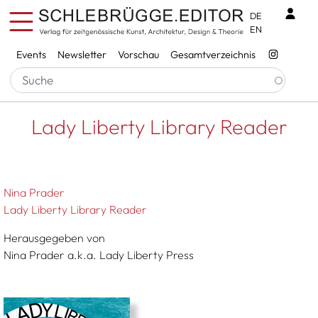
Direkt zum Inhalt
Benu
DE
EN
Services
Events
Newsletter
Vorschau
Gesamtverzeichnis
Pfadnavigation
Startseite
Lady Liberty Library Reader
Lady Liberty Library Reader
Nina Prader
Lady Liberty Library Reader
Herausgegeben von
Nina Prader a.k.a. Lady Liberty Press