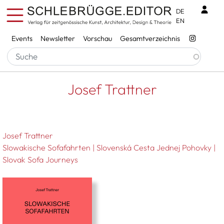
Direkt zum Inhalt
Benu
DE
EN
Services
Events
Newsletter
Vorschau
Gesamtverzeichnis
Pfadnavigation
Startseite
Josef Trattner
Josef Trattner
Josef Trattner
Slowakische Sofafahrten | Slovenská Cesta Jednej Pohovky |
Slovak Sofa Journeys