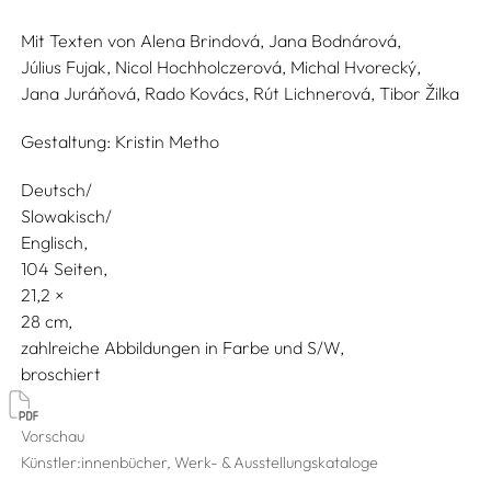
Mit Texten von
Alena Brindová,
Jana Bodnárová,
Július Fujak,
Nicol Hochholczerová,
Michal Hvorecký,
Jana Juráňová,
Rado Kovács,
Rút Lichnerová,
Tibor Žilka
Gestaltung:
Kristin Metho
Deutsch/
Slowakisch/
Englisch
104 Seiten,
21,2
28
zahlreiche Abbildungen in Farbe und S/W
broschiert
Vorschau
Künstler:innenbücher, Werk- & Ausstellungskataloge