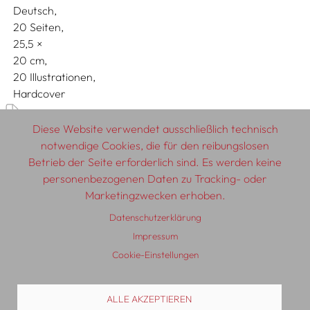
Deutsch
20 Seiten,
25,5
20
20 Illustrationen
Hardcover
Diese Website verwendet ausschließlich technisch
Bambini
notwendige Cookies, die für den reibungslosen
Betrieb der Seite erforderlich sind. Es werden keine
personenbezogenen Daten zu Tracking- oder
Marketingzwecken erhoben.
© 2026 SCHLEBRÜGGE.EDITOR
Datenschutzerklärung
Impressum
Über uns
Textautor:innen
AGB
Impressum
Cookie-Einstellungen
Datenschutzerklärung
Auslieferung
Kontakt
ALLE AKZEPTIEREN