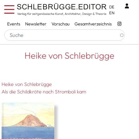
Direkt zum Inhalt
Benu
DE
EN
Services
Events
Newsletter
Vorschau
Gesamtverzeichnis
Pfadnavigation
Startseite
Heike von Schlebrügge
Heike von Schlebrügge
Heike von Schlebrügge
Als die Schildkröte nach Stromboli kam