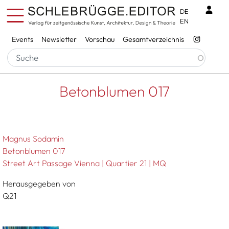
Direkt zum Inhalt
Benu
DE
EN
Services
Events
Newsletter
Vorschau
Gesamtverzeichnis
Pfadnavigation
Startseite
Betonblumen 017
Betonblumen 017
Magnus Sodamin
Betonblumen 017
Street Art Passage Vienna | Quartier 21 | MQ
Herausgegeben von
Q21