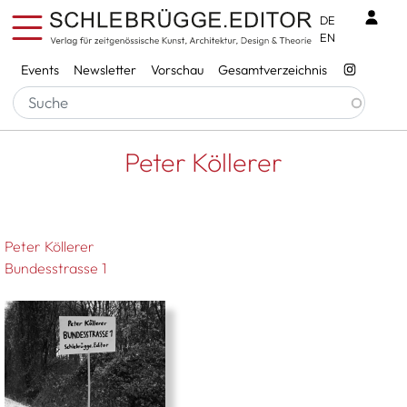
Direkt zum Inhalt
Benu
DE
EN
Services
Events
Newsletter
Vorschau
Gesamtverzeichnis
Pfadnavigation
Startseite
Peter Köllerer
Peter Köllerer
Peter Köllerer
Bundesstrasse 1