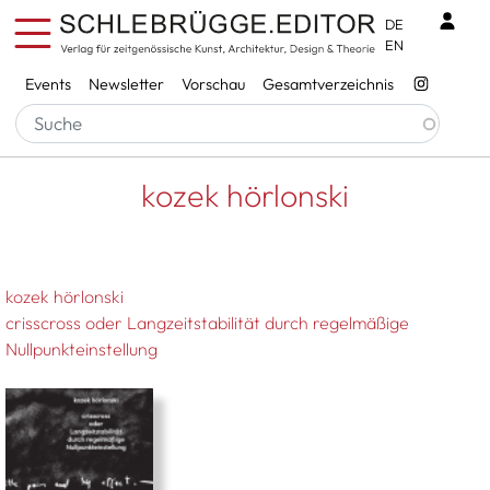
Direkt zum Inhalt
Benu
DE
EN
Services
Events
Newsletter
Vorschau
Gesamtverzeichnis
Pfadnavigation
Startseite
Kozek Hörlonski
kozek hörlonski
kozek hörlonski
crisscross oder Langzeitstabilität durch regelmäßige
Nullpunkteinstellung