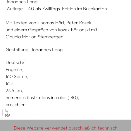
Johannes Lang.
Auflage 1–40 als Zwilllings-Edition im Buchkarton.
Mit Texten von
Thomas Hörl,
Peter Kozek
und einem Gespräch von
kozek hörlonski
mit
Claudia Marion Stemberger
Gestaltung:
Johannes Lang
Deutsch/
Englisch
160 Seiten,
16
23,5
numerous illustrations in color (180)
broschiert
Künstler:innenbücher, Werk- & Ausstellungskataloge
Diese Website verwendet ausschließlich technisch