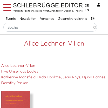
Direkt zum Inhalt
Benu
DE
EN
Services
Events
Newsletter
Vorschau
Gesamtverzeichnis
Pfadnavigation
Startseite
Alice Lechner-Villon
Alice Lechner-Villon
Alice Lechner-Villon
Five Unserious Ladies
Katherine Mansfield, Hilda Doolittle, Jean Rhys, Djuna Barnes,
Dorothy Parker