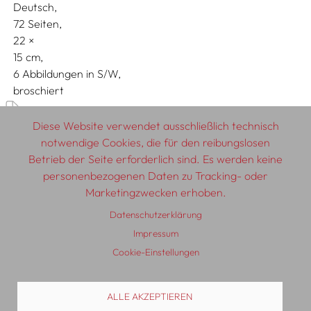
Deutsch
72 Seiten,
22
15
6 Abbildungen in S/W
broschiert
Diese Website verwendet ausschließlich technisch
Diskurs & Geschichte
notwendige Cookies, die für den reibungslosen
Betrieb der Seite erforderlich sind. Es werden keine
personenbezogenen Daten zu Tracking- oder
Marketingzwecken erhoben.
© 2026 SCHLEBRÜGGE.EDITOR
Datenschutzerklärung
Impressum
Über uns
Textautor:innen
AGB
Impressum
Cookie-Einstellungen
Datenschutzerklärung
Auslieferung
Kontakt
ALLE AKZEPTIEREN