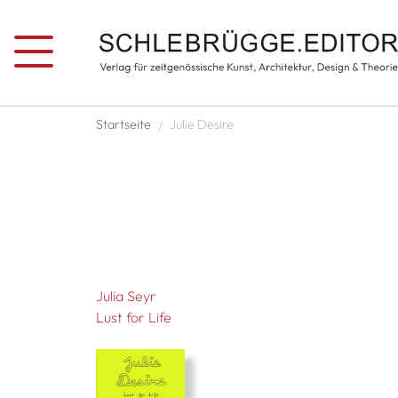
Direkt zum Inhalt
Pfadnavigation
Startseite
Julie Desire
Julia Seyr
Lust for Life