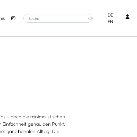
Ben
DE
is
EN
ips – doch die minimalistischen
r Einfachheit genau den Punkt.
m ganz banalen Alltag. Die