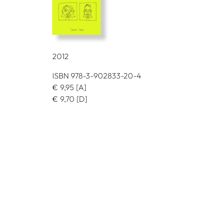
2012
ISBN 978-3-902833-20-4
€
9,95
[A]
€
9,70
[D]