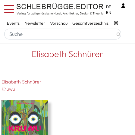
Direkt zum Inhalt
Benu
DE
EN
Services
Events
Newsletter
Vorschau
Gesamtverzeichnis
Pfadnavigation
Startseite
Elisabeth Schnürer
Elisabeth Schnürer
Elisabeth Schnürer
Kruwu