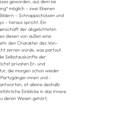
gnisses geworden, aus dem sie
ung
möglich – zwei Ebenen
“
n Bildern – Schnappschüssen und
 – heraus spricht. Ein
enschaft der abgelichteten
s es diesen von außen eine
ehr den Charakter des Von-
icht zerren würde, was partout
 die Selbstauskünfte der
chst privaten Er- und
tur, die morgen schon wieder
7 Partygänger:innen und -
ntworten, ist alleine deshalb
führliche Einblicke in das Innere
zu deren Wesen gehört,