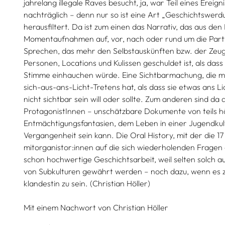
jahrelang illegale Raves besucht, ja, war Teil eines Erei
nachträglich – denn nur so ist eine Art „Geschichtswerd
herausfiltert. Da ist zum einen das Narrativ, das aus de
Momentaufnahmen auf, vor, nach oder rund um die Partys
Sprechen, das mehr den Selbstauskünften bzw. der Zeug
Personen, Locations und Kulissen geschuldet ist, als das
Stimme einhauchen würde. Eine Sichtbarmachung, die m
sich-aus-ans-Licht-Tretens hat, als dass sie etwas ans L
nicht sichtbar sein will oder sollte. Zum anderen sind da
ProtagonistInnen – unschätzbare Dokumente von teils hö
Entmächtigungsfantasien, dem Leben in einer Jugendkul
Vergangenheit sein kann. Die Oral History, mit der die 1
mitorganistor:innen auf die sich wiederholenden Fragen a
schon hochwertige Geschichtsarbeit, weil selten solch aus
von Subkulturen gewährt werden – noch dazu, wenn es 
klandestin zu sein. (Christian Höller)
Mit einem Nachwort von
Christian Höller