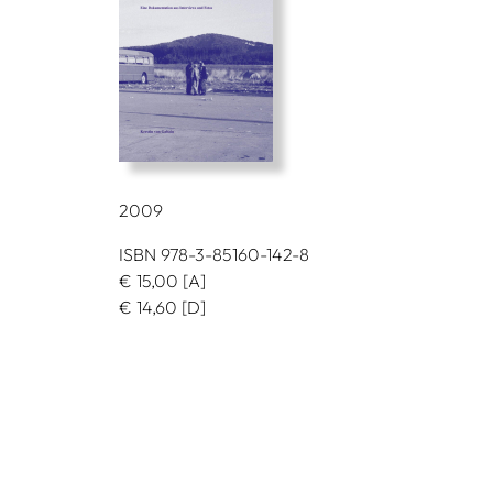
2009
ISBN 978-3-85160-142-8
€
15,00
[A]
€
14,60
[D]