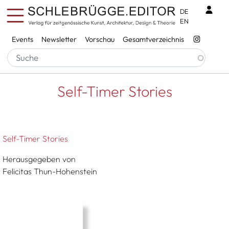
Direkt zum Inhalt
Benu
DE
EN
Services
Events
Newsletter
Vorschau
Gesamtverzeichnis
Pfadnavigation
Startseite
Self-Timer Stories
Self-Timer Stories
Self-Timer Stories
Herausgegeben von
Felicitas Thun-Hohenstein