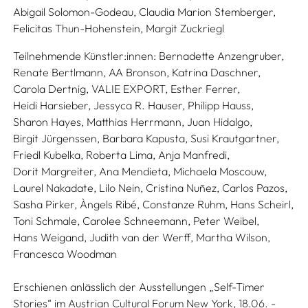
Abigail Solomon-Godeau,
Claudia Marion Stemberger,
Felicitas Thun-Hohenstein,
Margit Zuckriegl
Teilnehmende Künstler:innen:
Bernadette Anzengruber,
Renate Bertlmann,
AA Bronson,
Katrina Daschner,
Carola Dertnig,
VALIE EXPORT,
Esther Ferrer,
Heidi Harsieber,
Jessyca R. Hauser,
Philipp Hauss,
Sharon Hayes,
Matthias Herrmann,
Juan Hidalgo,
Birgit Jürgenssen,
Barbara Kapusta,
Susi Krautgartner,
Friedl Kubelka,
Roberta Lima,
Anja Manfredi,
Dorit Margreiter,
Ana Mendieta,
Michaela Moscouw,
Laurel Nakadate,
Lilo Nein,
Cristina Nuñez,
Carlos Pazos,
Sasha Pirker,
Àngels Ribé,
Constanze Ruhm,
Hans Scheirl,
Toni Schmale,
Carolee Schneemann,
Peter Weibel,
Hans Weigand,
Judith van der Werff,
Martha Wilson,
Francesca Woodman
Erschienen anlässlich der Ausstellungen „Self-Timer
Stories“ im Austrian Cultural Forum New York, 18.06. -