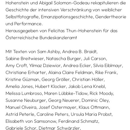
Hohenstein und Abigail Solomon-Godeau rekapitulieren die
Geschichte der intensiven Verschränkung von weiblicher
Selbstfotografie, Emanzipationsgeschichte, Gendertheorie
und Performance.
Herausgegeben von Felicitas Thun-Hohenstein für das
Österreichische Bundeskanzleramt
Mit Texten von
Sam Ashby,
Andrea B. Braidt,
Sabine Breitwieser,
Natascha Burger,
Juli Carson,
Amy Croft,
Yilmaz Dziewior,
Andrea Ecker,
Silvia Eiblmayr,
Christiane Erharter,
Alaina Claire Feldman,
Rike Frank,
Kristine Gúzman,
Georg Gröller,
Christian Höller,
Amelia Jones,
Hubert Klocker,
Jakob Lena Knebl,
Melissa Lumbroso,
Maren Lübbke-Tidow,
Rick Moody,
Susanne Neuburger,
Georg Neuerer,
Dominic Oley,
Manuel Olveira,
Josef Ostermayer,
Klaus Ottmann,
Astrid Peterle,
Caroline Peters,
Ursula Maria Probst,
Elisabeth von Samsonow,
Ferdinand Schmatz,
Gabriele Schor,
Dietmar Schwärzler,