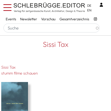
Direkt zum Inhalt
Benu
DE
EN
Services
Events
Newsletter
Vorschau
Gesamtverzeichnis
Pfadnavigation
Startseite
Sissi Tax
Sissi Tax
Sissi Tax
stumm filme schauen