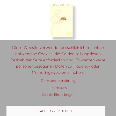
Diese Website verwendet ausschließlich technisch
notwendige Cookies, die für den reibungslosen
Betrieb der Seite erforderlich sind. Es werden keine
personenbezogenen Daten zu Tracking- oder
© 2026 SCHLEBRÜGGE.EDITOR
Marketingzwecken erhoben.
Datenschutzerklärung
Über uns
Textautor:innen
AGB
Impressum
Impressum
Datenschutzerklärung
Auslieferung
Kontakt
Cookie-Einstellungen
ALLE AKZEPTIEREN