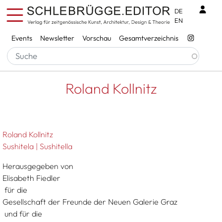
Direkt zum Inhalt
Benu
DE
EN
Services
Events
Newsletter
Vorschau
Gesamtverzeichnis
Pfadnavigation
Startseite
Roland Kollnitz
Roland Kollnitz
Roland Kollnitz
Sushitela | Sushitella
Herausgegeben von
Elisabeth Fiedler
für die
Gesellschaft der Freunde der Neuen Galerie Graz
und für die