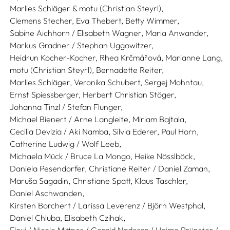
Marlies Schläger & motu (Christian Steyrl),
Clemens Stecher,
Eva Thebert,
Betty Wimmer,
Sabine Aichhorn / Elisabeth Wagner,
Maria Anwander,
Markus Gradner / Stephan Uggowitzer,
Heidrun Kocher-Kocher,
Rhea Krčmářová,
Marianne Lang,
motu (Christian Steyrl),
Bernadette Reiter,
Marlies Schläger,
Veronika Schubert,
Sergej Mohntau,
Ernst Spiessberger,
Herbert Christian Stöger,
Johanna Tinzl / Stefan Flunger,
Michael Bienert / Arne Langleite,
Miriam Bajtala,
Cecilia Devizia / Aki Namba,
Silvia Ederer,
Paul Horn,
Catherine Ludwig / Wolf Leeb,
Michaela Mück / Bruce La Mongo,
Heike Nösslböck,
Daniela Pesendorfer,
Christiane Reiter / Daniel Zaman,
Maruša Sagadin,
Christiane Spatt,
Klaus Taschler,
Daniel Aschwanden,
Kirsten Borchert / Larissa Leverenz / Björn Westphal,
Daniel Chluba,
Elisabeth Czihak,