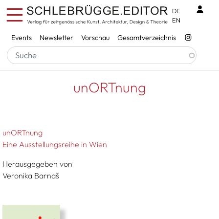
Direkt zum Inhalt
Benu
DE
EN
Services
Events
Newsletter
Vorschau
Gesamtverzeichnis
Pfadnavigation
Startseite
UnORTnung
unORTnung
unORTnung
Eine Ausstellungsreihe in Wien
Herausgegeben von
Veronika Barnaš