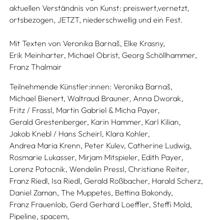
aktuellen Verständnis von Kunst: preiswert,vernetzt,
ortsbezogen, JETZT, niederschwellig und ein Fest.
Mit Texten von
Veronika Barnaš,
Elke Krasny,
Erik Meinharter,
Michael Obrist,
Georg Schöllhammer,
Franz Thalmair
Teilnehmende Künstler:innen:
Veronika Barnaš,
Michael Bienert,
Waltraud Brauner,
Anna Dworak,
Fritz / Frassl,
Martin Gabriel & Micha Payer,
Gerald Grestenberger,
Karin Hammer,
Karl Kilian,
Jakob Knebl / Hans Scheirl,
Klara Kohler,
Andrea Maria Krenn,
Peter Kulev,
Catherine Ludwig,
Rosmarie Lukasser,
Mirjam Mitspieler,
Edith Payer,
Lorenz Potocnik,
Wendelin Pressl,
Christiane Reiter,
Franz Riedl,
Isa Riedl,
Gerald Roßbacher,
Harald Scherz,
Daniel Zaman,
The Muppetes,
Bettina Bakondy,
Franz Frauenlob,
Gerd Gerhard Loeffler,
Steffi Mold,
Pipeline,
spacem,