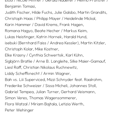
Eloui / Nicole Mittner / Gerald Naderer / Heimo Prünster /
Benjamin Tomasi,
Judith Fischer,
Hilde Fuchs,
Julie Galsbo,
Martin Grandits,
Christoph Haas / Philipp Mayer / Heidelinde Mickal,
Karin Hammer / David Krems,
Frank Hagen,
Romana Hagyo,
Beate Hecher / Markus Keim,
Lukas Heistinger,
Katrin Hornek,
Harald Hund,
isebuki (Bernhard Faiss / Andrea Kessler),
Martin Kitzler,
Christoph Kolar,
Mike Kostner,
Elke Krasny / Cynthia Schwertsik,
Karl Kühn,
Sigbjörn Bratlie / Arne B. Langleite,
Silke Maier-Gamauf,
Liesl Raff,
Christian Nikolaus Ruchnewitz,
Liddy Scheffknecht / Armin Wagner,
Bah vs. Liii Superviced,
Mizzi Schnyder feat. Raalrohm,
Frederike Schweizer / Sissa Micheli,
Johannes Stoll,
Gabriel Tempea,
Julian Turner,
Gerhard Veismann,
Simon Veres,
Thomas Wagensommerer,
Flora Watzal / Miriam Bajtala,
Letizia Werth,
Peter Wehinger