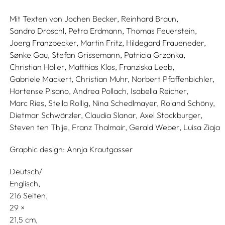
Mit Texten von
Jochen Becker,
Reinhard Braun,
Sandro Droschl,
Petra Erdmann,
Thomas Feuerstein,
Joerg Franzbecker,
Martin Fritz,
Hildegard Fraueneder,
Sønke Gau,
Stefan Grissemann,
Patricia Grzonka,
Christian Höller,
Matthias Klos,
Franziska Leeb,
Gabriele Mackert,
Christian Muhr,
Norbert Pfaffenbichler,
Hortense Pisano,
Andrea Pollach,
Isabella Reicher,
Marc Ries,
Stella Rollig,
Nina Schedlmayer,
Roland Schöny,
Dietmar Schwärzler,
Claudia Slanar,
Axel Stockburger,
Steven ten Thije,
Franz Thalmair,
Gerald Weber,
Luisa Ziaja
Graphic design:
Annja Krautgasser
Deutsch/
Englisch
216 Seiten,
29
21,5