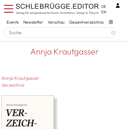
Direkt zum Inhalt
Benu
DE
EN
Services
Events
Newsletter
Vorschau
Gesamtverzeichnis
Pfadnavigation
Startseite
Annja Krautgasser
Annja Krautgasser
Annja Krautgasser
Verzeichnis