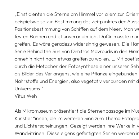
„Einst dienten die Sterne am Himmel vor allem zur Orien
beispielsweise zur Bestimmung des Zeitpunktes der Aussa
Positionsbestimmung von Schiffen auf dem Meer. Man wu
festen Bahnen und ist unveränderlich. Dafür musste ma
greifen. Es wäre geradezu widersinnig gewesen. Die Händ
Serie Behind the Sun von Dimitros Mavroudis in den Him
ohnehin nicht nach etwas greifen zu wollen. … Mit poetis
durch die Metapher der Fotosynthese einer unserer Seh
als Bilder des Verlangens, wie eine Pflanze eingebunden z
Nährstoffe und Energien, also vegetativ verbunden mit
Universums.“
Vitus Weh
Als Mikromuseum präsentiert die Sternenpassage im M
Künstler*innen, die im weiteren Sinn zum Thema Fotograf
und Lichterscheinungen. Gezeigt werden ihre Werke in v
Wandvitrinen. Diese eigens gefertigten Serien werden in