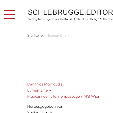
Direkt zum Inhalt
Pfadnavigation
Startseite
Lumen Zine 9
Dimitrios Mavroudis
Lumen Zine 9
Magazin der Sternenpassage / MQ Wien
Herausgegeben von
Sabine Jelinek