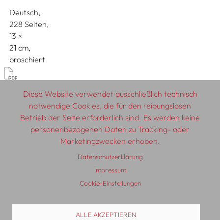
Deutsch
228 Seiten,
13
21
broschiert
Diskurs & Geschichte
Diese Website verwendet ausschließlich technisch
notwendige Cookies, die für den reibungslosen
Betrieb der Seite erforderlich sind. Es werden keine
personenbezogenen Daten zu Tracking- oder
© 2026 SCHLEBRÜGGE.EDITOR
Marketingzwecken erhoben.
Datenschutzerklärung
Über uns
Textautor:innen
AGB
Impressum
Impressum
Datenschutzerklärung
Auslieferung
Kontakt
Cookie-Einstellungen
ALLE AKZEPTIEREN