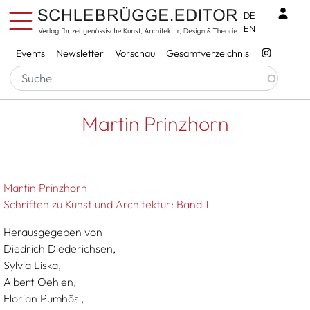
Direkt zum Inhalt
Benu
DE
EN
Services
Events
Newsletter
Vorschau
Gesamtverzeichnis
Pfadnavigation
Startseite
Martin Prinzhorn
Martin Prinzhorn
Martin Prinzhorn
Schriften zu Kunst und Architektur: Band 1
Herausgegeben von
Diedrich Diederichsen,
Sylvia Liska,
Albert Oehlen,
Florian Pumhösl,