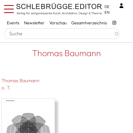
Direkt zum Inhalt
Benu
DE
EN
Services
Events
Newsletter
Vorschau
Gesamtverzeichnis
Pfadnavigation
Startseite
Thomas Baumann
Thomas Baumann
Thomas Baumann
o. T.