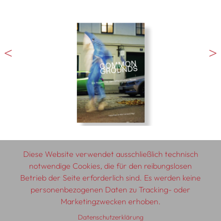
Diese Website verwendet ausschließlich technisch
notwendige Cookies, die für den reibungslosen
Betrieb der Seite erforderlich sind. Es werden keine
© 2026 SCHLEBRÜGGE.EDITOR
personenbezogenen Daten zu Tracking- oder
Marketingzwecken erhoben.
Über uns
Textautor:innen
AGB
Impressum
Datenschutzerklärung