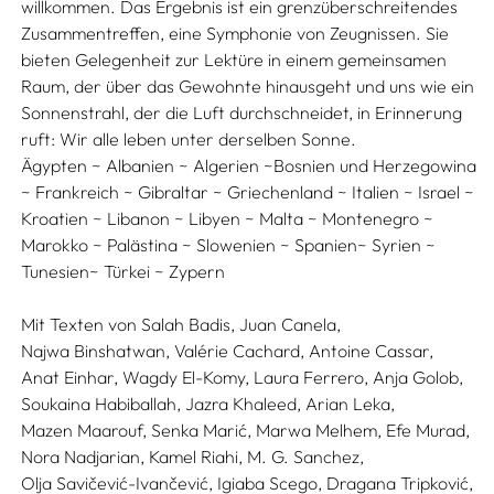
willkommen. Das Ergebnis ist ein grenzüberschreitendes
Zusammentreffen, eine Symphonie von Zeugnissen. Sie
bieten Gelegenheit zur Lektüre in einem gemeinsamen
Raum, der über das Gewohnte hinausgeht und uns wie ein
Sonnenstrahl, der die Luft durchschneidet, in Erinnerung
ruft: Wir alle leben unter derselben Sonne.
Ägypten ~ Albanien ~ Algerien ~Bosnien und Herzegowina
~ Frankreich ~ Gibraltar ~ Griechenland ~ Italien ~ Israel ~
Kroatien ~ Libanon ~ Libyen ~ Malta ~ Montenegro ~
Marokko ~ Palästina ~ Slowenien ~ Spanien~ Syrien ~
Tunesien~ Türkei ~ Zypern
Mit Texten von
Salah Badis,
Juan Canela,
Najwa Binshatwan,
Valérie Cachard,
Antoine Cassar,
Anat Einhar,
Wagdy El-Komy,
Laura Ferrero,
Anja Golob,
Soukaina Habiballah,
Jazra Khaleed,
Arian Leka,
Mazen Maarouf,
Senka Marić,
Marwa Melhem,
Efe Murad,
Nora Nadjarian,
Kamel Riahi,
M. G. Sanchez,
Olja Savičević-Ivančević,
Igiaba Scego,
Dragana Tripković,