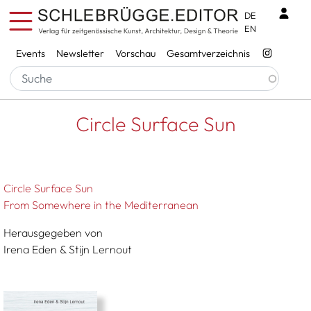
Direkt zum Inhalt
Benu
DE
EN
Services
Events
Newsletter
Vorschau
Gesamtverzeichnis
Pfadnavigation
Startseite
Circle Surface Sun
Circle Surface Sun
Circle Surface Sun
From Somewhere in the Mediterranean
Herausgegeben von
Irena Eden & Stijn Lernout