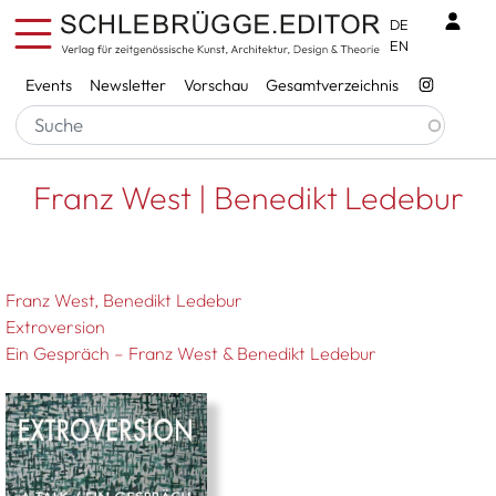
Direkt zum Inhalt
Benu
DE
EN
Services
Events
Newsletter
Vorschau
Gesamtverzeichnis
Pfadnavigation
Startseite
Franz West | Benedikt Ledebur
Franz West | Benedikt Ledebur
Franz West
Benedikt Ledebur
Extroversion
Ein Gespräch – Franz West & Benedikt Ledebur