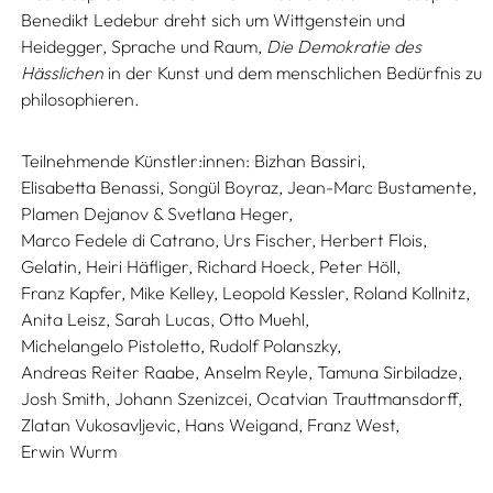
Benedikt Ledebur dreht sich um Wittgenstein und
Heidegger, Sprache und Raum,
Die Demokratie des
Hässlichen
in der Kunst und dem menschlichen Bedürfnis zu
philosophieren.
Teilnehmende Künstler:innen:
Bizhan Bassiri,
Elisabetta Benassi,
Songül Boyraz,
Jean-Marc Bustamente,
Plamen Dejanov & Svetlana Heger,
Marco Fedele di Catrano,
Urs Fischer,
Herbert Flois,
Gelatin,
Heiri Häfliger,
Richard Hoeck,
Peter Höll,
Franz Kapfer,
Mike Kelley,
Leopold Kessler,
Roland Kollnitz,
Anita Leisz,
Sarah Lucas,
Otto Muehl,
Michelangelo Pistoletto,
Rudolf Polanszky,
Andreas Reiter Raabe,
Anselm Reyle,
Tamuna Sirbiladze,
Josh Smith,
Johann Szenizcei,
Ocatvian Trauttmansdorff,
Zlatan Vukosavljevic,
Hans Weigand,
Franz West,
Erwin Wurm