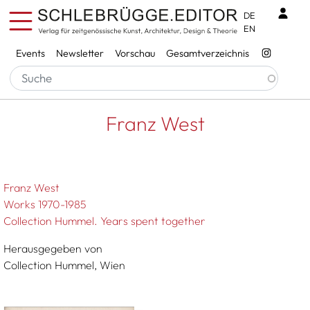
Direkt zum Inhalt
Benu
DE
EN
Services
Events
Newsletter
Vorschau
Gesamtverzeichnis
Pfadnavigation
Startseite
Franz West
Franz West
Franz West
Works 1970-1985
Collection Hummel. Years spent together
Herausgegeben von
Collection Hummel, Wien