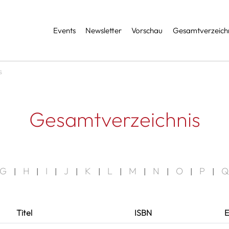
Services
Events
Newsletter
Vorschau
Gesamtverzeichn
s
Gesamtverzeichnis
G
H
I
J
K
L
M
N
O
P
Q
|
|
|
|
|
|
|
|
|
|
Titel
ISBN
E