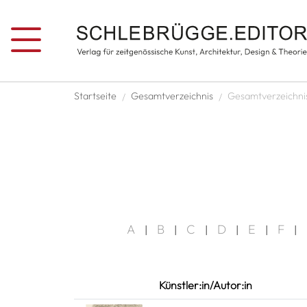
Direkt zum Inhalt
Pfadnavigation
Startseite
Gesamtverzeichnis
Gesamtverzeichni
A
B
C
D
E
F
|
|
|
|
|
|
Künstler:in/Autor:in