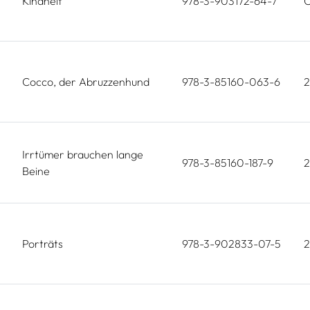
Kindheit
978-3-903172-64-7
O
Cocco, der Abruzzenhund
978-3-85160-063-6
Irrtümer brauchen lange
978-3-85160-187-9
2
Beine
Porträts
978-3-902833-07-5
2