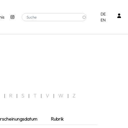
Ben
DE
is
EN
R
S
T
V
W
Z
|
|
|
|
|
|
rscheinungsdatum
Rubrik