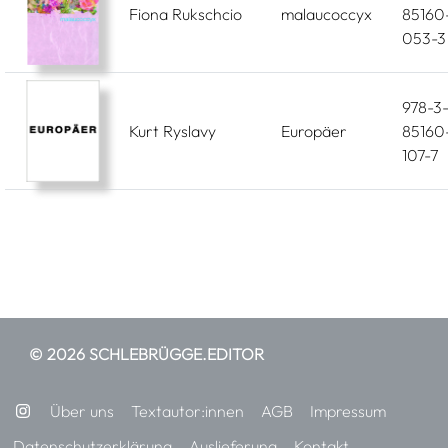
Fiona Rukschcio
malaucoccyx
85160
053-3
978-3
Kurt Ryslavy
Europäer
85160
107-7
© 2026 SCHLEBRÜGGE.EDITOR
Über uns
Textautor:innen
AGB
Impressum
Datenschutzerklärung
Auslieferung
Kontakt