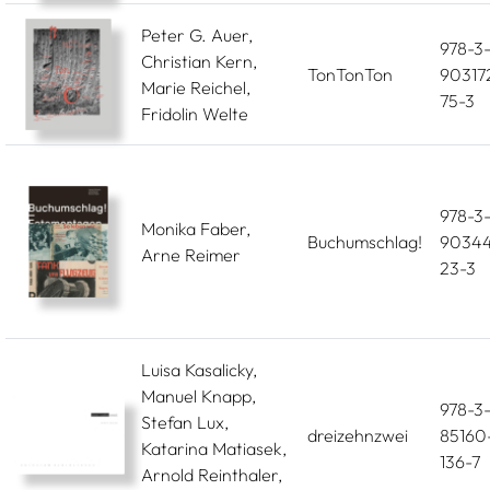
Peter G. Auer,
978-3
Christian Kern,
TonTonTon
90317
Marie Reichel,
75-3
Fridolin Welte
978-3
Monika Faber,
Buchumschlag!
90344
Arne Reimer
23-3
Luisa Kasalicky,
Manuel Knapp,
978-3
Stefan Lux,
dreizehnzwei
85160
Katarina Matiasek,
136-7
Arnold Reinthaler,