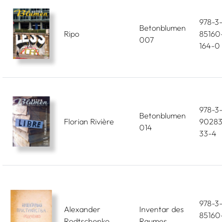
978-3
Betonblumen
Ripo
85160
007
164-0
978-3
Betonblumen
Florian Rivière
90283
014
33-4
978-3
Alexander
Inventar des
85160
Rodtschenko
Raumes