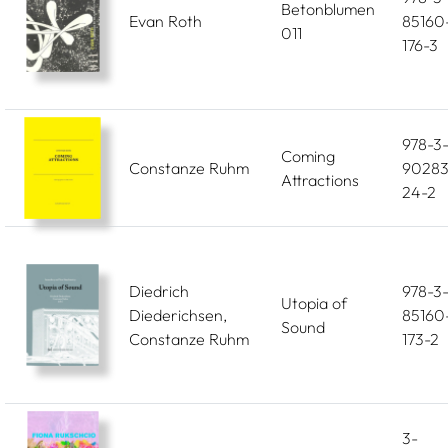
Betonblumen
Evan Roth
85160
011
176-3
978-3
Coming
Constanze Ruhm
90283
Attractions
24-2
Diedrich
978-3
Utopia of
Diederichsen,
85160
Sound
Constanze Ruhm
173-2
3-