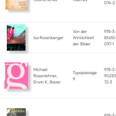
074-2
Von der
978-3
Isa Rosenberger
Wirklichkeit
85610
der Bilder
097-1
Michael
978-3
Typopassage
Rosenlehner,
90283
9
Erwin K. Bauer
72-3
978-3