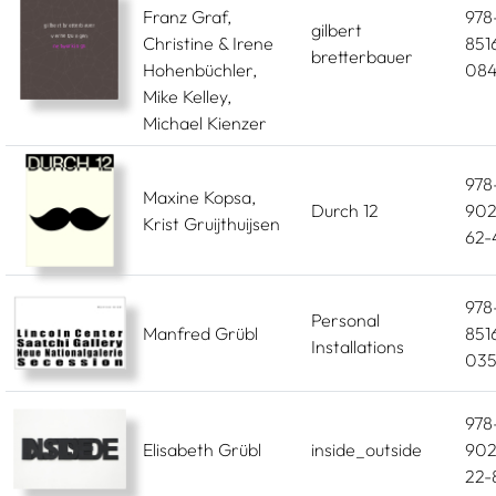
Franz Graf,
978
gilbert
Christine & Irene
851
bretterbauer
Hohenbüchler,
084
Mike Kelley,
Michael Kienzer
978
Maxine Kopsa,
Durch 12
902
Krist Gruijthuijsen
62-
978
Personal
Manfred Grübl
851
Installations
035
978
Elisabeth Grübl
inside_outside
902
22-