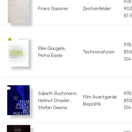
978
Franz Gassner
Zeichenfelder
902
81-
978
Elke Gaugele,
Technonaturen
851
Petra Eisele
124
Sabeth Buchmann,
978
Film Avantgarde
Helmut Draxler,
851
Biopolitik
Stefan Geene
134