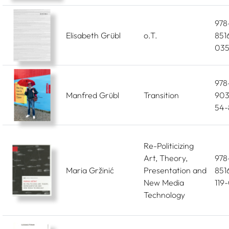
978
Elisabeth Grübl
o.T.
851
035
978
Manfred Grübl
Transition
903
54-
Re-Politicizing
Art, Theory,
978
Maria Gržinić
Presentation and
851
New Media
119
Technology