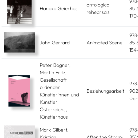
978
ontological
Hanako Geierhos
851
rehearsals
170-
978
John Gerrard
Animated Scene
851
154-
Peter Bogner,
Martin Fritz,
Gesellschaft
978
bildender
Beziehungsarbeit
902
Künstlerinnen und
06-
Künstler
Österreichs,
Künstlerhaus
Mark Gilbert,
978
Kristian
After the Storm:
851